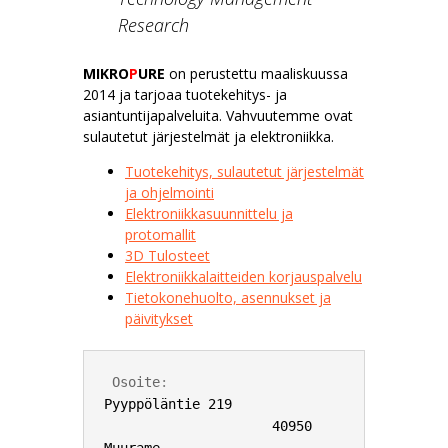
Research
MIKRO
P
URE
on perustettu maaliskuussa
2014 ja tarjoaa tuotekehitys- ja
asiantuntijapalveluita. Vahvuutemme ovat
sulautetut järjestelmät ja elektroniikka.
Tuotekehitys, sulautetut järjestelmät
ja ohjelmointi
Elektroniikkasuunnittelu ja
protomallit
3D Tulosteet
Elektroniikkalaitteiden korjauspalvelu
Tietokonehuolto, asennukset ja
päivitykset
 Osoite
:             
Pyyppöläntie 219

                     40950 