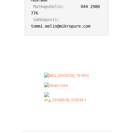
Muurame

Matkapuhelin:
       044 2980 
776

Sähköposti:
tommi.melin@mikropure.com