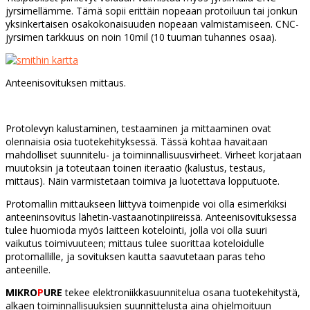
jyrsimellämme. Tämä sopii erittäin nopeaan protoiluun tai jonkun
yksinkertaisen osakokonaisuuden nopeaan valmistamiseen. CNC-
jyrsimen tarkkuus on noin 10mil (10 tuuman tuhannes osaa).
Anteenisovituksen mittaus.
Protolevyn kalustaminen, testaaminen ja mittaaminen ovat
olennaisia osia tuotekehityksessä. Tässä kohtaa havaitaan
mahdolliset suunnitelu- ja toiminnallisuusvirheet. Virheet korjataan
muutoksin ja toteutaan toinen iteraatio (kalustus, testaus,
mittaus). Näin varmistetaan toimiva ja luotettava lopputuote.
Protomallin mittaukseen liittyvä toimenpide voi olla esimerkiksi
anteeninsovitus lähetin-vastaanotinpiireissä. Anteenisovituksessa
tulee huomioda myös laitteen kotelointi, jolla voi olla suuri
vaikutus toimivuuteen; mittaus tulee suorittaa koteloidulle
protomallille, ja sovituksen kautta saavutetaan paras teho
anteenille.
MIKRO
P
URE
tekee elektroniikkasuunnitelua osana tuotekehitystä,
alkaen toiminnallisuuksien suunnittelusta aina ohjelmoituun