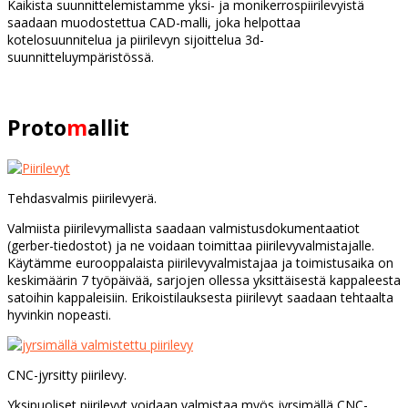
Kaikista suunnittelemistamme yksi- ja monikerrospiirilevyistä
saadaan muodostettua CAD-malli, joka helpottaa
kotelosuunnitelua ja piirilevyn sijoittelua 3d-
suunnitteluympäristössä.
Proto
m
allit
Tehdasvalmis piirilevyerä.
Valmiista piirilevymallista saadaan valmistusdokumentaatiot
(gerber-tiedostot) ja ne voidaan toimittaa piirilevyvalmistajalle.
Käytämme eurooppalaista piirilevyvalmistajaa ja toimistusaika on
keskimäärin 7 työpäivää, sarjojen ollessa yksittäisestä kappaleesta
satoihin kappaleisiin. Erikoistilauksesta piirilevyt saadaan tehtaalta
hyvinkin nopeasti.
CNC-jyrsitty piirilevy.
Yksipuoliset piirilevyt voidaan valmistaa myös jyrsimällä CNC-