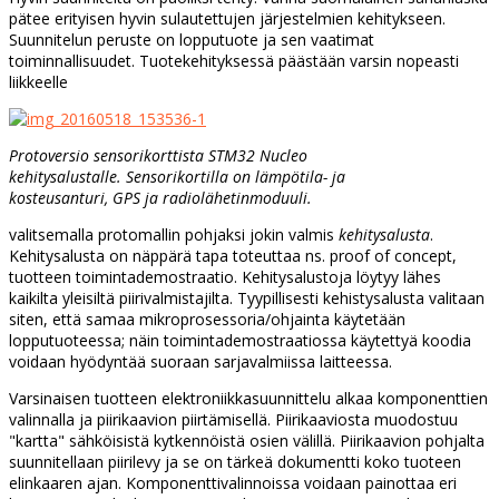
pätee erityisen hyvin sulautettujen järjestelmien kehitykseen.
Suunnitelun peruste on lopputuote ja sen vaatimat
toiminnallisuudet. Tuotekehityksessä päästään varsin nopeasti
liikkeelle
Protoversio sensorikorttista STM32 Nucleo
kehitysalustalle. Sensorikortilla on lämpötila- ja
kosteusanturi, GPS ja radiolähetinmoduuli.
valitsemalla protomallin pohjaksi jokin valmis
kehitysalust
a
.
Kehitysalusta on näppärä tapa toteuttaa ns. proof of concept,
tuotteen toimintademostraatio. Kehitysalustoja löytyy lähes
kaikilta yleisiltä piirivalmistajilta. Tyypillisesti kehistysalusta valitaan
siten, että samaa mikroprosessoria/ohjainta käytetään
lopputuoteessa; näin toimintademostraatiossa käytettyä koodia
voidaan hyödyntää suoraan sarjavalmiissa laitteessa.
Varsinaisen tuotteen elektroniikkasuunnittelu alkaa komponenttien
valinnalla ja piirikaavion piirtämisellä. Piirikaaviosta muodostuu
"kartta" sähköisistä kytkennöistä osien välillä. Piirikaavion pohjalta
suunnitellaan piirilevy ja se on tärkeä dokumentti koko tuoteen
elinkaaren ajan. Komponenttivalinnoissa voidaan painottaa eri