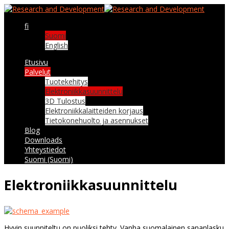
fi
Suomi
English
Etusivu
Palvelut
Tuotekehitys
Elektroniikkasuunnittelu
3D Tulostus
Elektroniikkalaitteiden korjaus
Tietokonehuolto ja asennukset
Blog
Downloads
Yhteystiedot
Suomi (Suomi)
Elektroniikkasuunnittelu
Hyvin suunniteltu on puoliksi tehty. Vanha suomalainen sananlasku