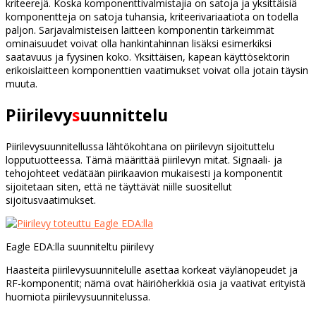
kriteerejä. Koska komponenttivalmistajia on satoja ja yksittäisiä
komponentteja on satoja tuhansia, kriteerivariaatiota on todella
paljon. Sarjavalmisteisen laitteen komponentin tärkeimmät
ominaisuudet voivat olla hankintahinnan lisäksi esimerkiksi
saatavuus ja fyysinen koko. Yksittäisen, kapean käyttösektorin
erikoislaitteen komponenttien vaatimukset voivat olla jotain täysin
muuta.
Piiri
l
evy
s
uunnittelu
Piirilevysuunnitellussa lähtökohtana on piirilevyn sijoituttelu
lopputuotteessa. Tämä määrittää piirilevyn mitat. Signaali- ja
tehojohteet vedätään piirikaavion mukaisesti ja komponentit
sijoitetaan siten, että ne täyttävät niille suositellut
sijoitusvaatimukset.
Eagle EDA:lla suunniteltu piirilevy
Haasteita piirilevysuunnitelulle asettaa korkeat väylänopeudet ja
RF-komponentit; nämä ovat häiriöherkkiä osia ja vaativat erityistä
huomiota piirilevysuunnitelussa.