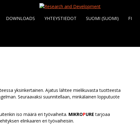
DOWNLOADS
YHTEYSTIEDOT
SUOMI (SUOMI)
FI
tteessa yksinkertainen. Ajatus lähtee mielikuvasta tuotteesta
 ongelman. Seuraavaksi suunnitellaan, minkälainen lopputuote
itenkin iso määrä eri työvaiheita.
MIKRO
P
URE
tarjoaa
ityksen elinkaaren eri työvaiheisiin.