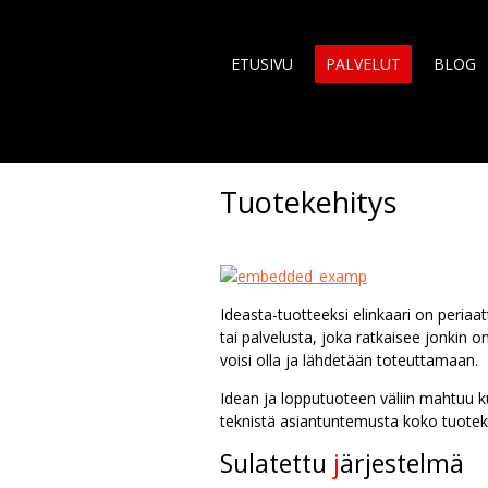
ETUSIVU
PALVELUT
BLOG
Tuotekehitys
Ideasta-tuotteeksi elinkaari on periaa
tai palvelusta, joka ratkaisee jonkin
voisi olla ja lähdetään toteuttamaan.
Idean ja lopputuoteen väliin mahtuu ku
teknistä asiantuntemusta koko tuotekeh
Sulatettu
j
ärjestelmä