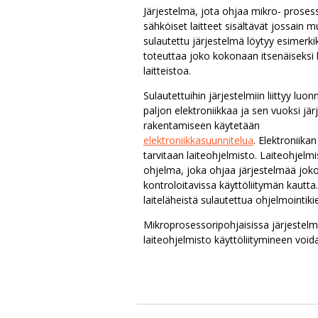
Järjestelmä, jota ohjaa mikro- prosesso
sähköiset laitteet sisältävät jossain 
sulautettu järjestelmä löytyy esimerk
toteuttaa joko kokonaan itsenäiseksi l
laitteistoa.
Sulautettuihin järjestelmiin liittyy luonn
paljon elektroniikkaa ja sen vuoksi jär
rakentamiseen käytetään
elektroniikkasuunnitelua
. Elektroniikan
tarvitaan laiteohjelmisto. Laiteohjelm
ohjelma, joka ohjaa järjestelmää joko 
kontroloitavissa käyttöliitymän kautta
laiteläheistä sulautettua ohjelmointikie
Mikroprosessoripohjaisissa järjestelmi
laiteohjelmisto käyttöliitymineen voida