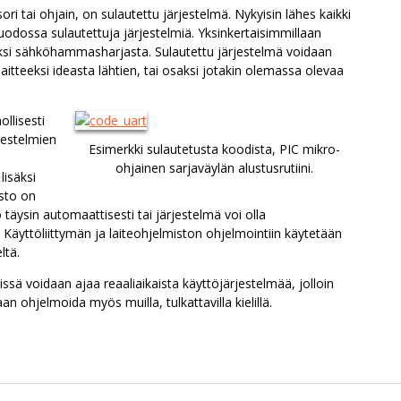
ri tai ohjain, on sulautettu järjestelmä. Nykyisin lähes kaikki
muodossa sulautettuja järjestelmiä. Yksinkertaisimmillaan
iksi sähköhammasharjasta. Sulautettu järjestelmä voidaan
aitteeksi ideasta lähtien, tai osaksi jotakin olemassa olevaa
ollisesti
jestelmien
Esimerkki sulautetusta koodista, PIC mikro-
ohjainen sarjaväylän alustusrutiini.
 lisäksi
isto on
täysin automaattisesti tai järjestelmä voi olla
. Käyttöliittymän ja laiteohjelmiston ohjelmointiin käytetään
ltä.
ssä voidaan ajaa reaaliaikaista käyttöjärjestelmää, jolloin
an ohjelmoida myös muilla, tulkattavilla kielillä.